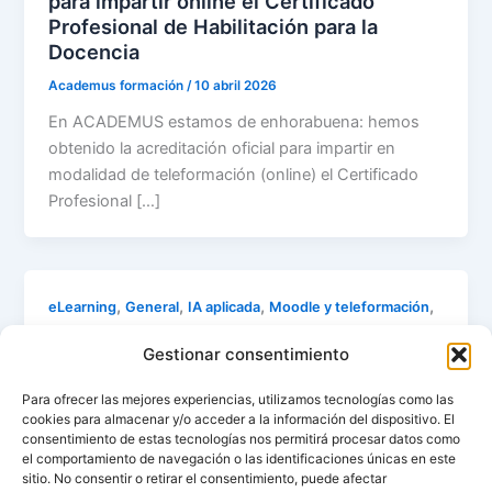
para impartir online el Certificado
Profesional de Habilitación para la
Docencia
Academus formación
/
10 abril 2026
En ACADEMUS estamos de enhorabuena: hemos
obtenido la acreditación oficial para impartir en
modalidad de teleformación (online) el Certificado
Profesional […]
,
,
,
,
eLearning
General
IA aplicada
Moodle y teleformación
,
Noticias
Proyectos y convocatorias
Gestionar consentimiento
Manifiesto Academus
Para ofrecer las mejores experiencias, utilizamos tecnologías como las
Academus formación
/
29 diciembre 2025
cookies para almacenar y/o acceder a la información del dispositivo. El
consentimiento de estas tecnologías nos permitirá procesar datos como
Academus está en refundación No porque hayamos
el comportamiento de navegación o las identificaciones únicas en este
perdido el rumbo, sino porque lo hemos encontrado
sitio. No consentir o retirar el consentimiento, puede afectar