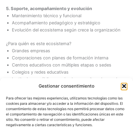
5. Soporte, acompañamiento y evolución
Mantenimiento técnico y funcional
Acompañamiento pedagógico y estratégico
Evolución del ecosistema según crece la organización
¿Para quién es este ecosistema?
Grandes empresas
Corporaciones con planes de formación interna
Centros educativos con múltiples etapas o sedes
Colegios y redes educativas
Instituciones públicas y privadas con alto volumen de
Gestionar consentimiento
alumnado o personal
Para ofrecer las mejores experiencias, utilizamos tecnologías como las
El valor diferencial
cookies para almacenar y/o acceder a la información del dispositivo. El
No es “tener Moodle”, sino
tener un ecosistema de
consentimiento de estas tecnologías nos permitirá procesar datos como
aprendizaje alineado con la organización
, que:
el comportamiento de navegación o las identificaciones únicas en este
sitio. No consentir o retirar el consentimiento, puede afectar
negativamente a ciertas características y funciones.
Facilita el crecimiento sin rehacerlo todo cada año