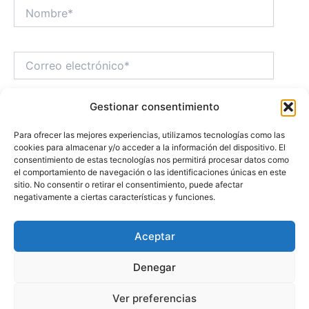
Nombre*
Correo
electrónico*
Gestionar consentimiento
Web
Para ofrecer las mejores experiencias, utilizamos tecnologías como las
cookies para almacenar y/o acceder a la información del dispositivo. El
consentimiento de estas tecnologías nos permitirá procesar datos como
Guarda mi nombre, correo electrónico y web en este
el comportamiento de navegación o las identificaciones únicas en este
navegador para la próxima vez que comente.
sitio. No consentir o retirar el consentimiento, puede afectar
negativamente a ciertas características y funciones.
Aceptar
Denegar
Ver preferencias
Todos los derechos © 2012 - 2026 | El factor humano de la