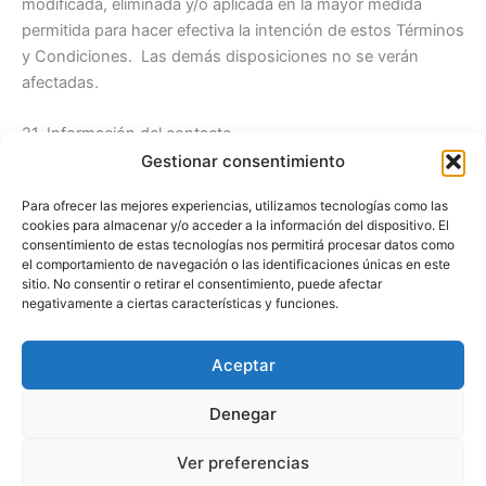
modificada, eliminada y/o aplicada en la mayor medida
permitida para hacer efectiva la intención de estos Términos
y Condiciones. Las demás disposiciones no se verán
afectadas.
21. Información del contacto
Este sitio web es propiedad y está gestionado por
Gestionar consentimiento
ACADEMUS CONSULTORES S.L..
Para ofrecer las mejores experiencias, utilizamos tecnologías como las
cookies para almacenar y/o acceder a la información del dispositivo. El
Puedes contactar con nosotros en relación con estos
consentimiento de estas tecnologías nos permitirá procesar datos como
Términos y condiciones a través de nuestra página de
el comportamiento de navegación o las identificaciones únicas en este
sitio. No consentir o retirar el consentimiento, puede afectar
contacto
.
negativamente a ciertas características y funciones.
22. Descargar
Aceptar
También puedes
descargar
nuestros Términos y
condiciones en PDF.
Denegar
Ver preferencias
Todos los derechos © 2012 - 2026 | El factor humano de la