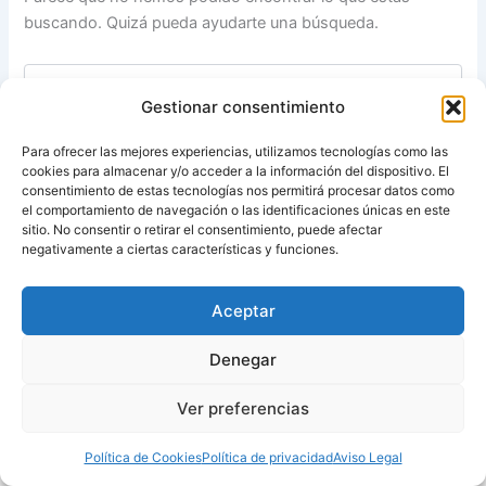
buscando. Quizá pueda ayudarte una búsqueda.
Buscar
por:
Gestionar consentimiento
Para ofrecer las mejores experiencias, utilizamos tecnologías como las
cookies para almacenar y/o acceder a la información del dispositivo. El
consentimiento de estas tecnologías nos permitirá procesar datos como
el comportamiento de navegación o las identificaciones únicas en este
sitio. No consentir o retirar el consentimiento, puede afectar
negativamente a ciertas características y funciones.
Aceptar
Denegar
Ver preferencias
Todos los derechos © 2012 - 2026 | El factor humano de la
formación digital
Política de Cookies
Política de privacidad
Aviso Legal