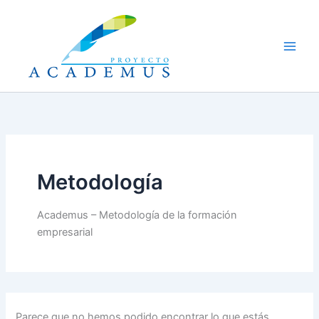
Ir
al
contenido
Metodología
Academus – Metodología de la formación
empresarial
Parece que no hemos podido encontrar lo que estás